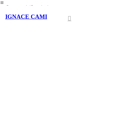
︎
ignace.cami(at)gmail(dot)com
IGNACE CAMI
︎